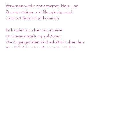
Vorwissen wird nicht erwartet. Neu- und 
Quereinsteiger und Neugierige sind 
jederzeit herzlich willkommen!
Es handelt sich hierbei um eine 
Onlineveranstaltung auf Zoom.  
Die Zugangsdaten sind erhältlich über den 
Rundbrief des des Pfarramtsbereiches 
Schottland & Nordostengland, oder auf 
Anfrage im Pfarramt (Webseite siehe 
oben). 
Mehr anzeigen
Council for German Church Work
10 Sandwich Street
London WC1H 9PL
Registered Charity No. 266600