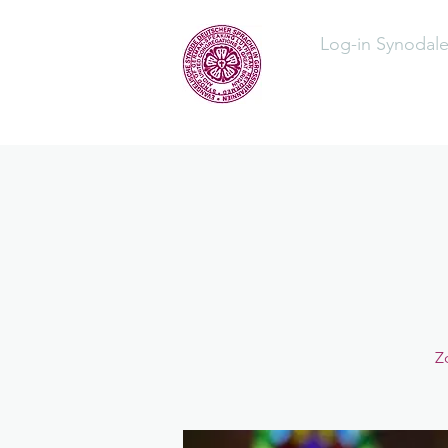
Log-in Synodal
Home
Üb
Z