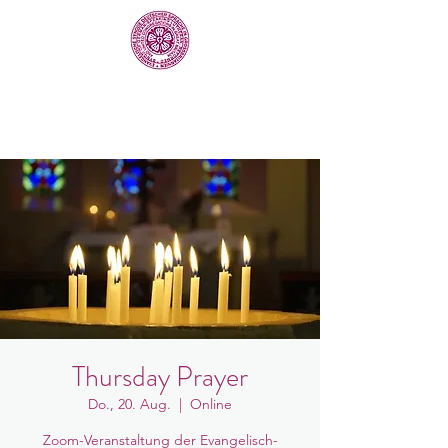
Thursday Prayer
Do., 20. Aug.
  |  
Online
Zoom-Veranstaltung der Evangelisch-