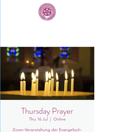
Thursday Prayer
Thu 16 Jul
  |  
Online
Zoom-Veranstaltung der Evangelisch-