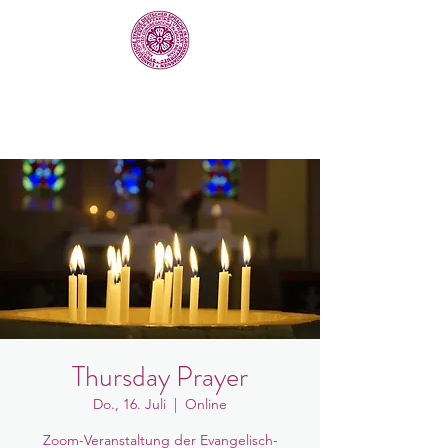
Thursday Prayer
Do., 16. Juli
  |  
Online
Zoom-Veranstaltung der Evangelisch-