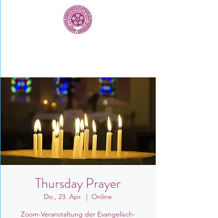
Thursday Prayer
Do., 23. Apr.
  |  
Online
Zoom-Veranstaltung der Evangelisch-