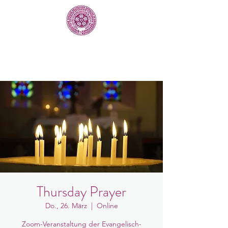
Thursday Prayer
Do., 26. März
  |  
Online
Zoom-Veranstaltung der Evangelisch-