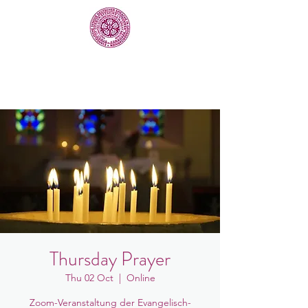
Thursday Prayer
Thu 02 Oct
  |  
Online
Zoom-Veranstaltung der Evangelisch-