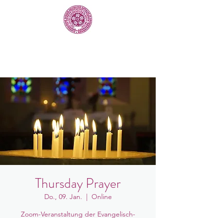
Thursday Prayer
Do., 09. Jan.
  |  
Online
Zoom-Veranstaltung der Evangelisch-