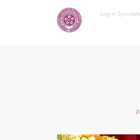
Log-in Synodal
Home
Üb
Z