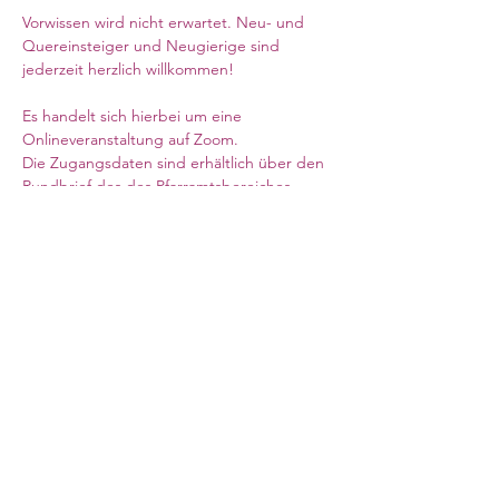
Vorwissen wird nicht erwartet. Neu- und 
Quereinsteiger und Neugierige sind 
jederzeit herzlich willkommen!
Es handelt sich hierbei um eine 
Onlineveranstaltung auf Zoom.  
Die Zugangsdaten sind erhältlich über den 
Rundbrief des des Pfarramtsbereiches 
Schottland & Nordostengland, oder auf 
Anfrage im Pfarramt (Webseite siehe 
oben). 
Mehr anzeigen
Council for German Church Work
10 Sandwich Street
London WC1H 9PL
Registered Charity No. 266600