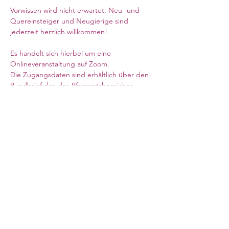
Vorwissen wird nicht erwartet. Neu- und 
Quereinsteiger und Neugierige sind 
jederzeit herzlich willkommen!
Es handelt sich hierbei um eine 
Onlineveranstaltung auf Zoom.  
Die Zugangsdaten sind erhältlich über den 
Rundbrief des des Pfarramtsbereiches 
Schottland & Nordostengland, oder auf 
Anfrage im Pfarramt (Webseite siehe 
oben). 
Mehr anzeigen
Council for German Church Work
10 Sandwich Street
London WC1H 9PL
Registered Charity No. 266600