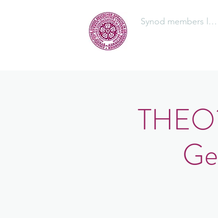
Synod members log
The Synod
THEO?L
Ge