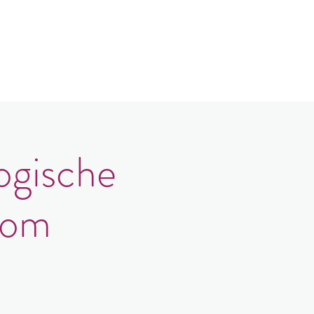
Contact
Login
ogische
oom