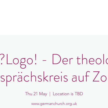
in
Congregations
Events
News
ogo! - Der theol
sprächskreis auf Z
Thu 21 May
  |  
Location is TBD
www.germanchurch.org.uk