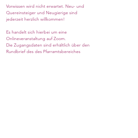
Vorwissen wird nicht erwartet. Neu- und 
Quereinsteiger und Neugierige sind 
jederzeit herzlich willkommen!
Es handelt sich hierbei um eine 
Onlineveranstaltung auf Zoom.  
Die Zugangsdaten sind erhältlich über den 
Rundbrief des des Pfarramtsbereiches 
Schottland & Nordostengland, oder auf 
Anfrage im Pfarramt (Webseite siehe 
oben). 
Weiterlesen >
Council for German Church Work
10 Sandwich Street
London WC1H 9PL
Registered Charity No. 266600