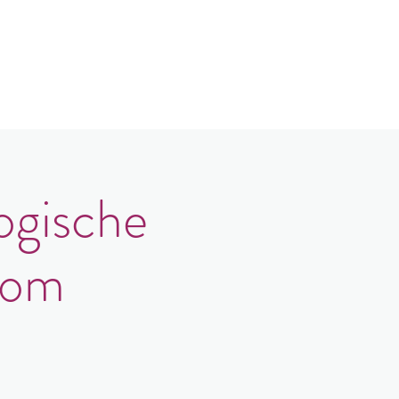
Contact
Login
ogische
oom