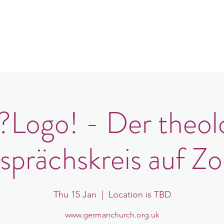
in
Congregations
Events
News
ogo! - Der theol
sprächskreis auf Z
Thu 15 Jan
  |  
Location is TBD
www.germanchurch.org.uk