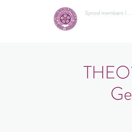
Synod members log
The Synod
THEO?L
Ge