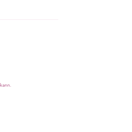
View all 12 dates
kann. 