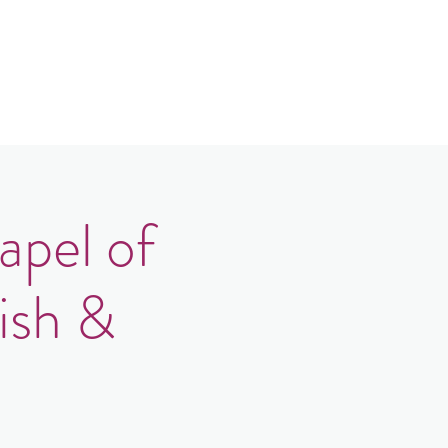
Contact
Login
apel of
ish &