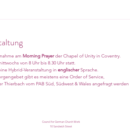
taltung
ilnahme am 
Morning Prayer
 der Chapel of Unity in Coventry. 
ttwochs von 8 Uhr bis 8.30 Uhr statt. 
eine Hybrid-Veranstaltung in 
englischer 
Sprache. 
gengebet gibt es meistens eine Order of Service, 
rer Thierbach vom PAB Süd, Südwest & Wales angefragt werden 
Council for German Church Work
10 Sandwich Street