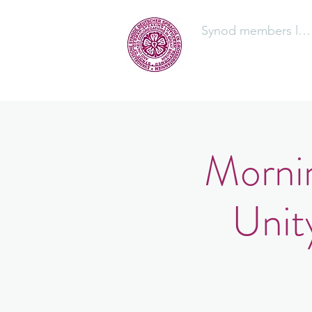
Synod members log
The Synod
Mornin
Unit