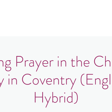
in
Congregations
Events
News
g Prayer in the Ch
y in Coventry (Engl
Hybrid)