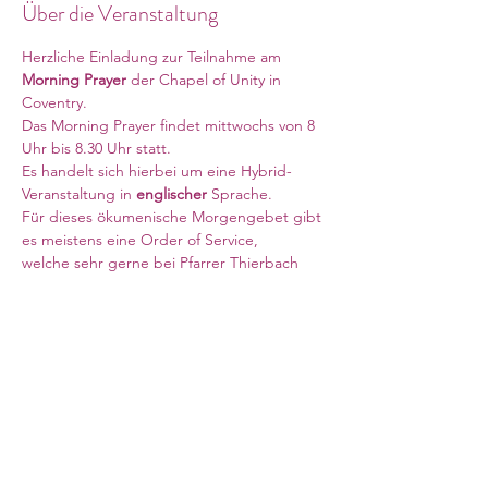
Über die Veranstaltung
Herzliche Einladung zur Teilnahme am 
Morning Prayer
 der Chapel of Unity in 
Coventry. 
Das Morning Prayer findet mittwochs von 8 
Uhr bis 8.30 Uhr statt. 
Es handelt sich hierbei um eine Hybrid-
Veranstaltung in 
englischer 
Sprache. 
Für dieses ökumenische Morgengebet gibt 
es meistens eine Order of Service, 
welche sehr gerne bei Pfarrer Thierbach 
vom PAB Süd, Südwest & Wales angefragt 
werden kann. 
Meeting ID: 840 6708 6569
Weiterlesen >