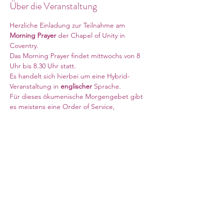
Über die Veranstaltung
Herzliche Einladung zur Teilnahme am 
Morning Prayer
 der Chapel of Unity in 
Coventry. 
Das Morning Prayer findet mittwochs von 8 
Uhr bis 8.30 Uhr statt. 
Es handelt sich hierbei um eine Hybrid-
Veranstaltung in 
englischer 
Sprache. 
Für dieses ökumenische Morgengebet gibt 
es meistens eine Order of Service, 
welche sehr gerne bei Pfarrer Thierbach 
vom PAB Süd, Südwest & Wales angefragt 
werden kann. 
Meeting ID: 840 6708 6569
Mehr anzeigen