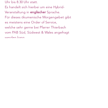
Uhr bis 8.30 Uhr statt. 
Es handelt sich hierbei um eine Hybrid-
Veranstaltung in 
englischer 
Sprache. 
Für dieses ökumenische Morgengebet gibt 
es meistens eine Order of Service, 
welche sehr gerne bei Pfarrer Thierbach 
vom PAB Süd, Südwest & Wales angefragt 
werden kann. 
Meeting ID: 840 6708 6569
Weiterlesen >
Council for German Church Work
10 Sandwich Street
London WC1H 9PL
Registered Charity No. 266600
office@ev-synode.org.uk
+44 (
0)20 3095 3055