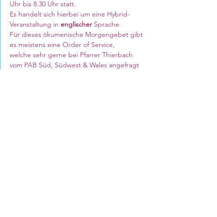
Uhr bis 8.30 Uhr statt. 
Es handelt sich hierbei um eine Hybrid-
Veranstaltung in 
englischer 
Sprache. 
Für dieses ökumenische Morgengebet gibt 
es meistens eine Order of Service, 
welche sehr gerne bei Pfarrer Thierbach 
vom PAB Süd, Südwest & Wales angefragt 
werden kann. 
Meeting ID: 840 6708 6569
Mehr anzeigen
Council for German Church Work
10 Sandwich Street
London WC1H 9PL
Registered Charity No. 266600
contact@ev-synode.org.uk
+44 (
0)20 3095 3055