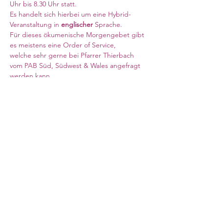
Uhr bis 8.30 Uhr statt. 
Es handelt sich hierbei um eine Hybrid-
Veranstaltung in 
englischer 
Sprache. 
Für dieses ökumenische Morgengebet gibt 
es meistens eine Order of Service, 
welche sehr gerne bei Pfarrer Thierbach 
vom PAB Süd, Südwest & Wales angefragt 
werden kann. 
Meeting ID: 840 6708 6569
Weiterlesen >
Council for German Church Work
10 Sandwich Street
London WC1H 9PL
Registered Charity No. 266600
office@ev-synode.org.uk
+44 (
0)20 3095 3055