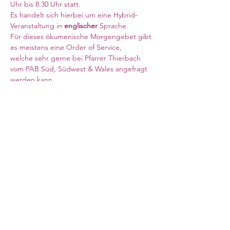
Uhr bis 8.30 Uhr statt. 
Es handelt sich hierbei um eine Hybrid-
Veranstaltung in 
englischer 
Sprache. 
Für dieses ökumenische Morgengebet gibt 
es meistens eine Order of Service, 
welche sehr gerne bei Pfarrer Thierbach 
vom PAB Süd, Südwest & Wales angefragt 
werden kann. 
Meeting ID: 840 6708 6569
Weiterlesen >
Council for German Church Work
10 Sandwich Street
London WC1H 9PL
Registered Charity No. 266600
office@ev-synode.org.uk
+44 (
0)20 3095 3055