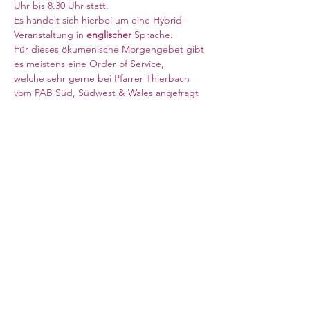
Uhr bis 8.30 Uhr statt. 
Es handelt sich hierbei um eine Hybrid-
Veranstaltung in 
englischer 
Sprache. 
Für dieses ökumenische Morgengebet gibt 
es meistens eine Order of Service, 
welche sehr gerne bei Pfarrer Thierbach 
vom PAB Süd, Südwest & Wales angefragt 
werden kann. 
Meeting ID: 840 6708 6569
Mehr anzeigen
Council for German Church Work
10 Sandwich Street
London WC1H 9PL
Registered Charity No. 266600
contact@ev-synode.org.uk
+44 (
0)20 3095 3055