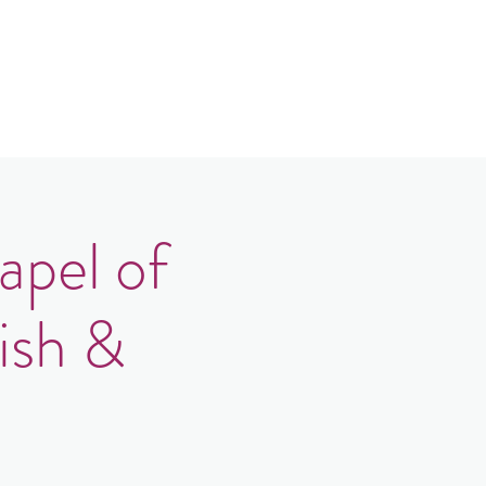
log
Kontakt
Login
apel of
ish &