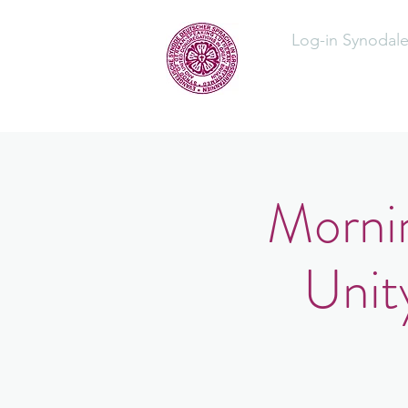
Log-in Synodal
Home
Üb
Mornin
Unit