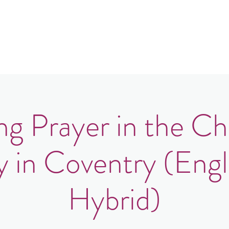
e
er uns
Gemeindeorte
Veranstaltungen
B
g Prayer in the Ch
y in Coventry (Engl
Hybrid)