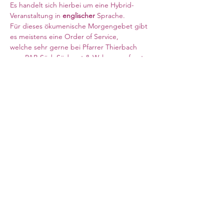
Es handelt sich hierbei um eine Hybrid-
Veranstaltung in 
englischer 
Sprache. 
Für dieses ökumenische Morgengebet gibt 
es meistens eine Order of Service, 
welche sehr gerne bei Pfarrer Thierbach 
vom PAB Süd, Südwest & Wales angefragt 
werden kann. 
Meeting ID: 876 5331 7113
Weiterlesen >
Council for German Church Work
10 Sandwich Street
London WC1H 9PL
Registered Charity No. 266600
office@ev-synode.org.uk
+44 (
0)20 3095 3055
© 2020 by Synod of German-Speaking Lutheran,
Reformed and United Congregations in Great Britain
.
Created with Wix.com