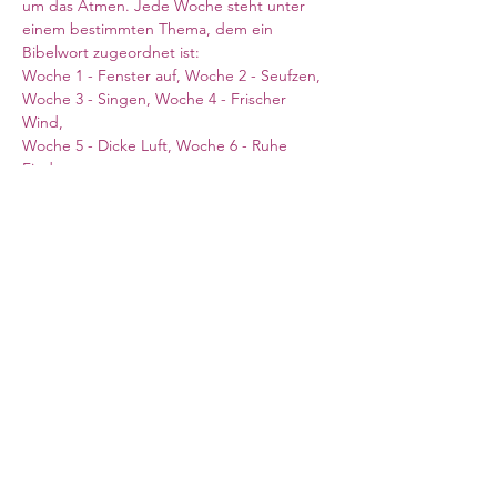
um das Atmen. Jede Woche steht unter 
einem bestimmten Thema, dem ein 
Bibelwort zugeordnet ist:
Woche 1 - Fenster auf, Woche 2 - Seufzen, 
Woche 3 - Singen, Woche 4 - Frischer 
Wind, 
Woche 5 - Dicke Luft, Woche 6 - Ruhe 
Finden
Zoom Link siehe oben, Meeting ID: 914 
1053 7353, Kenncode: 880752
(Quelle: 7 Wochen Ohne/Getty Images)
Council for German Church Work
10 Sandwich Street
London WC1H 9PL
Registered Charity No. 266600
office@ev-synode.org.uk
+44 (
0)20 3095 3055