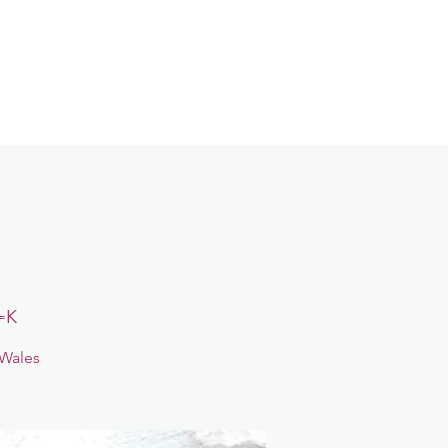
Contact
Login
=K
 Wales