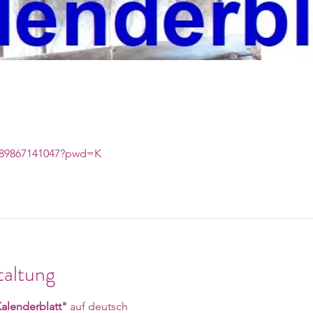
j/89867141047?pwd=K
taltung
alenderblatt"
 auf deutsch