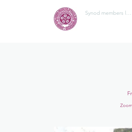
Synod members log
The Synod
Fr
Zoom-