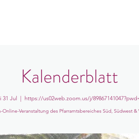
in
Congregations
Events
News
Kalenderblatt
i 31 Jul
  |  
https://us02web.zoom.us/j/89867141047?pwd
Online-Veranstaltung des Pfarramtsbereiches Süd, Südwest &