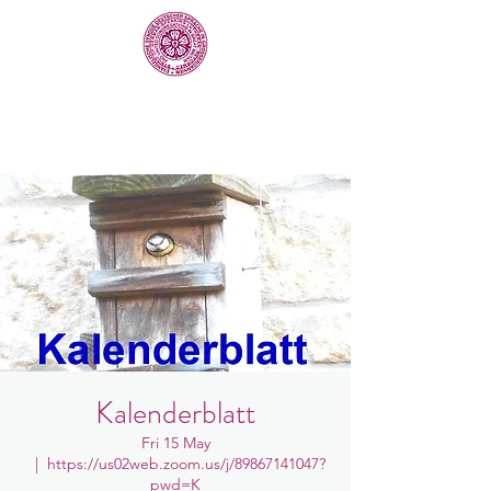
Kalenderblatt
Fri 15 May
  |  
https://us02web.zoom.us/j/89867141047?
pwd=K