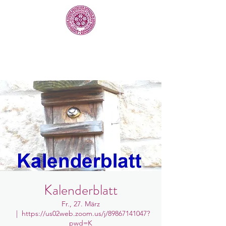
Kalenderblatt
Fr., 27. März
  |  
https://us02web.zoom.us/j/89867141047?
pwd=K