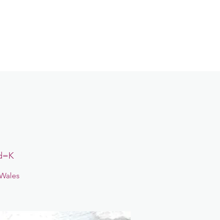
log
Kontakt
Login
wd=K
 Wales