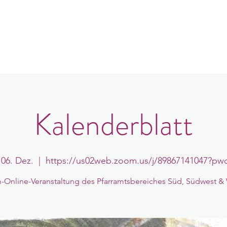
e
er uns
Gemeindeorte
Veranstaltungen
B
Kalenderblatt
, 06. Dez.
  |  
https://us02web.zoom.us/j/89867141047?p
Online-Veranstaltung des Pfarramtsbereiches Süd, Südwest &