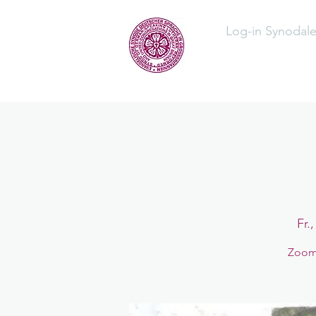
Log-in Synodal
Home
Üb
Fr.
Zoom-