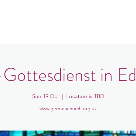
in
Congregations
Events
News
Gottesdienst in E
Sun 19 Oct
  |  
Location is TBD
www.germanchurch.org.uk