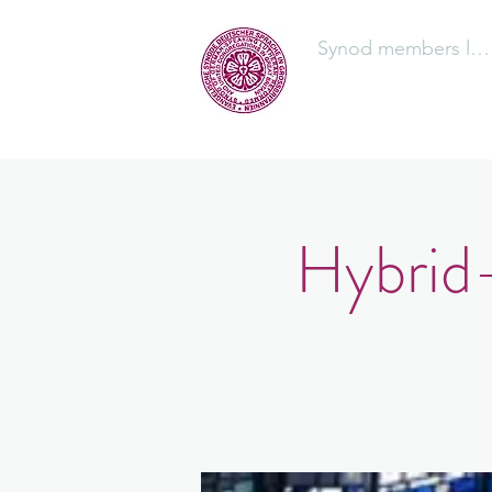
Synod members log
The Synod
Hybrid-