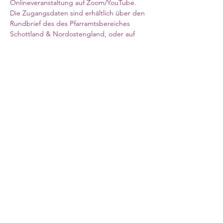
Onlineveranstaltung auf Zoom/YouTube. 
Die Zugangsdaten sind erhältlich über den 
Rundbrief des des Pfarramtsbereiches 
Schottland & Nordostengland, oder auf 
Anfrage im Pfarramt (Webseite siehe 
oben). 
Mehr anzeigen
Council for German Church Work
10 Sandwich Street
London WC1H 9PL
Registered Charity No. 266600
contact@ev-synode.org.uk
+44 (
0)20 3095 3055
©2020 by Evangelische Synode Deutscher Sprache in
Großbritannien. Proudly created with Wix.com