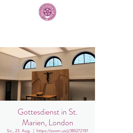
Gottesdienst in St.
Marien, London
So., 23. Aug.
  |  
https://zoom.us/j/385272181