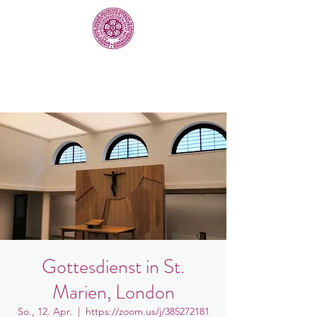
Gottesdienst in St.
Marien, London
So., 12. Apr.
  |  
https://zoom.us/j/385272181