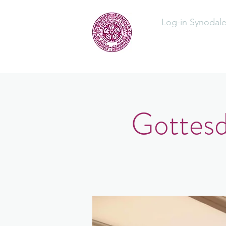
Log-in Synodal
Home
Üb
Gottesd