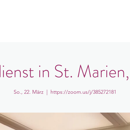
e
er uns
Gemeindeorte
Veranstaltungen
B
ienst in St. Marien
So., 22. März
  |  
https://zoom.us/j/385272181