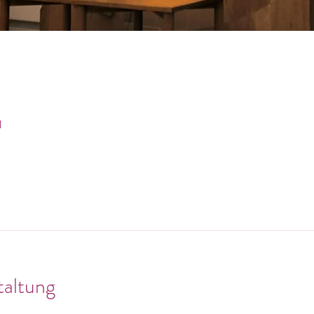
1
taltung