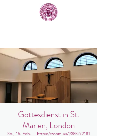
Gottesdienst in St.
Marien, London
So., 15. Feb.
  |  
https://zoom.us/j/385272181