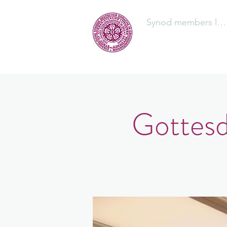
Synod members log
The Synod
Gottesd