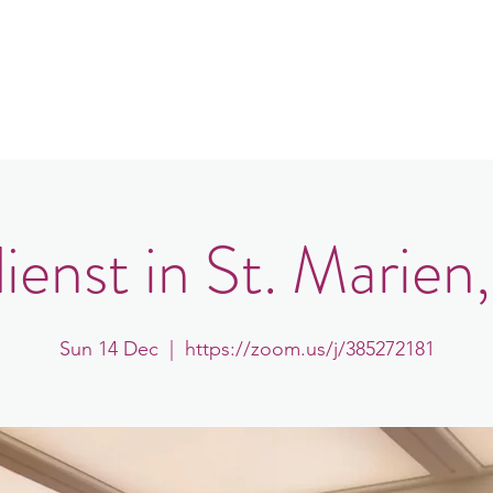
in
Congregations
Events
News
ienst in St. Marien
Sun 14 Dec
  |  
https://zoom.us/j/385272181