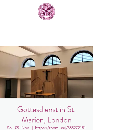
Gottesdienst in St.
Marien, London
So., 09. Nov.
  |  
https://zoom.us/j/385272181