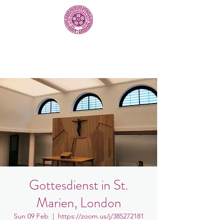
Gottesdienst in St.
Marien, London
Sun 09 Feb
  |  
https://zoom.us/j/385272181