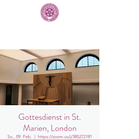
Gottesdienst in St.
Marien, London
So., 09. Feb.
  |  
https://zoom.us/j/385272181