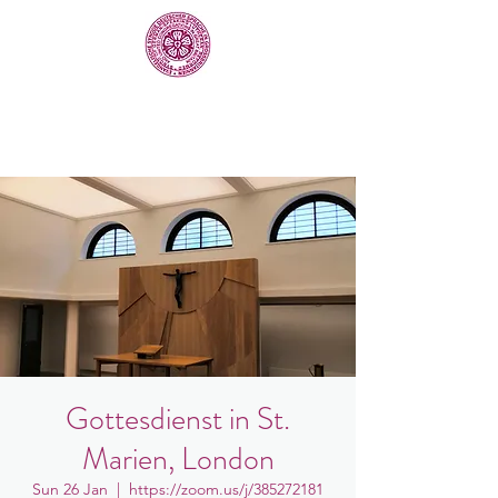
Gottesdienst in St.
Marien, London
Sun 26 Jan
  |  
https://zoom.us/j/385272181