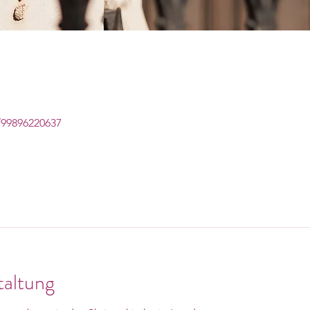
/99896220637
taltung