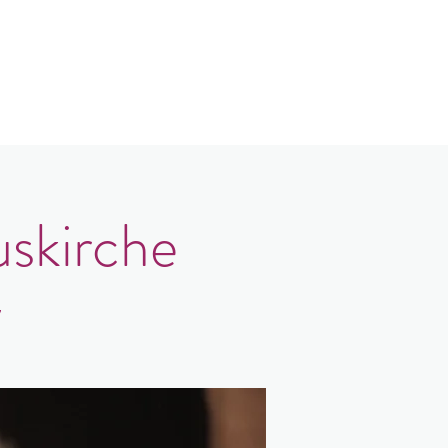
log
Kontakt
Login
uskirche
7