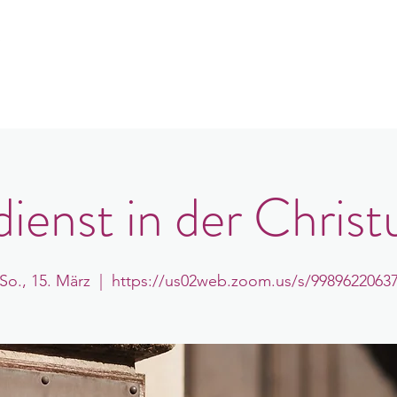
e
er uns
Gemeindeorte
Veranstaltungen
B
ienst in der Christ
So., 15. März
  |  
https://us02web.zoom.us/s/9989622063