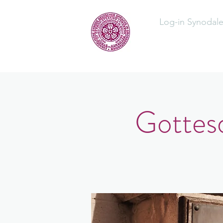
Log-in Synodal
Home
Üb
Gottesd