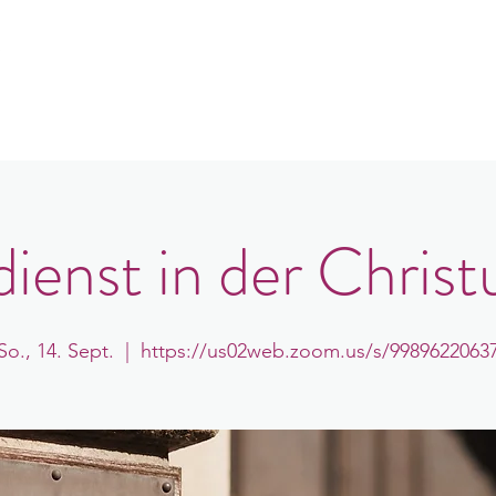
e
er uns
Gemeindeorte
Veranstaltungen
B
ienst in der Christ
So., 14. Sept.
  |  
https://us02web.zoom.us/s/9989622063