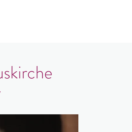
log
Kontakt
Login
uskirche
7