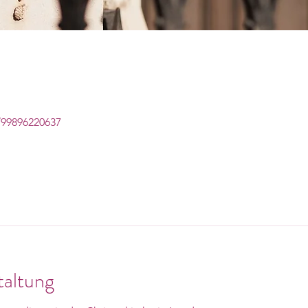
/99896220637
taltung