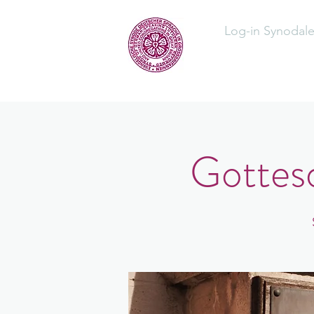
Log-in Synodal
Home
Üb
Gottesd