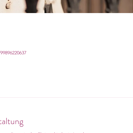
/99896220637
taltung