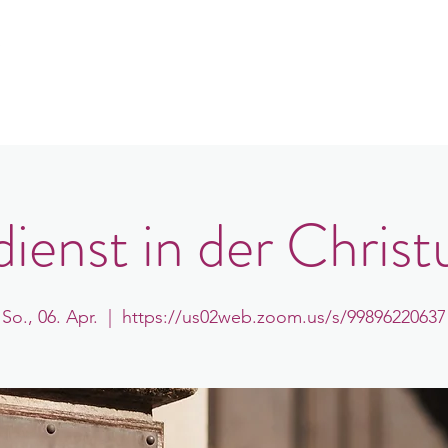
e
er uns
Gemeindeorte
Veranstaltungen
B
ienst in der Christ
So., 06. Apr.
  |  
https://us02web.zoom.us/s/99896220637