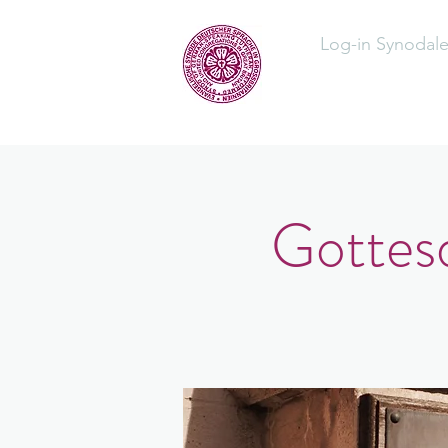
Log-in Synodal
Home
Üb
Gottesd