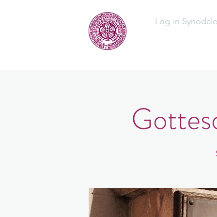
Log-in Synodal
Home
Üb
Gottesd