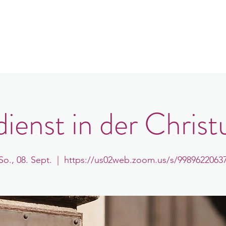
e
er uns
Gemeindeorte
Veranstaltungen
B
ienst in der Christ
So., 08. Sept.
  |  
https://us02web.zoom.us/s/9989622063