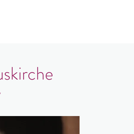
log
Kontakt
Login
uskirche
7