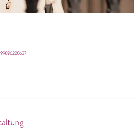
/99896220637
taltung