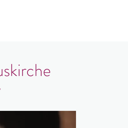
log
Kontakt
Login
uskirche
7