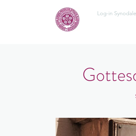
Log-in Synodal
Home
Üb
Gottesd