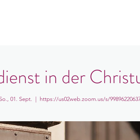
e
er uns
Gemeindeorte
Veranstaltungen
B
ienst in der Christ
So., 01. Sept.
  |  
https://us02web.zoom.us/s/9989622063