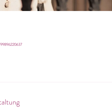
/99896220637
taltung