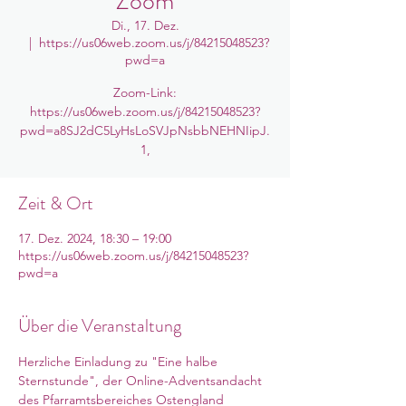
Zoom
Di., 17. Dez.
  |  
https://us06web.zoom.us/j/84215048523?
pwd=a
Zoom-Link:
https://us06web.zoom.us/j/84215048523?
pwd=a8SJ2dC5LyHsLoSVJpNsbbNEHNIipJ.
1,
Zeit & Ort
17. Dez. 2024, 18:30 – 19:00
https://us06web.zoom.us/j/84215048523?
pwd=a
Über die Veranstaltung
Herzliche Einladung zu "Eine halbe 
Sternstunde", der Online-Adventsandacht 
des Pfarramtsbereiches Ostengland