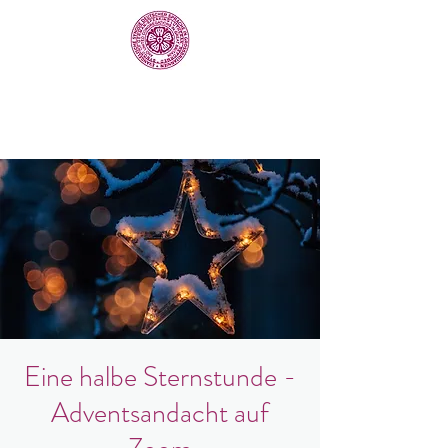
Eine halbe Sternstunde -
Adventsandacht auf