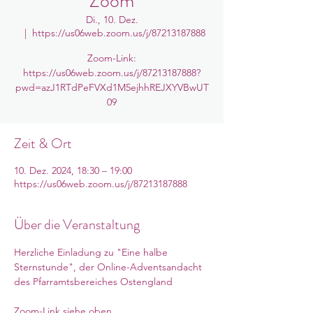
Zoom
Di., 10. Dez.
  |  
https://us06web.zoom.us/j/87213187888
Zoom-Link:
https://us06web.zoom.us/j/87213187888?
pwd=azJ1RTdPeFVXd1M5ejhhREJXYVBwUT
09
Zeit & Ort
10. Dez. 2024, 18:30 – 19:00
https://us06web.zoom.us/j/87213187888
Über die Veranstaltung
Herzliche Einladung zu "Eine halbe 
Sternstunde", der Online-Adventsandacht 
des Pfarramtsbereiches Ostengland
Zoom-Link siehe oben