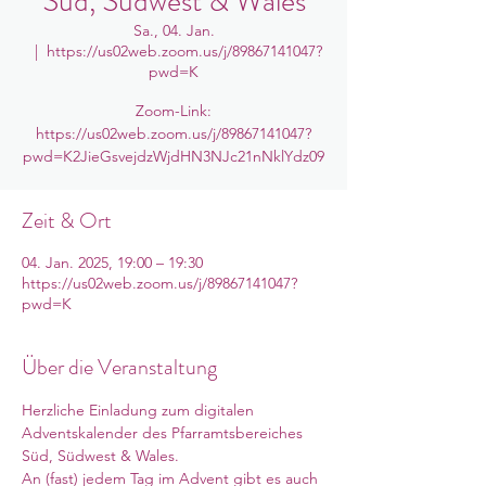
Süd, Südwest & Wales
Sa., 04. Jan.
  |  
https://us02web.zoom.us/j/89867141047?
pwd=K
Zoom-Link:
https://us02web.zoom.us/j/89867141047?
pwd=K2JieGsvejdzWjdHN3NJc21nNklYdz09
Zeit & Ort
04. Jan. 2025, 19:00 – 19:30
https://us02web.zoom.us/j/89867141047?
pwd=K
Über die Veranstaltung
Herzliche Einladung zum digitalen 
Adventskalender des Pfarramtsbereiches 
Süd, Südwest & Wales. 
An (fast) jedem Tag im Advent gibt es auch 