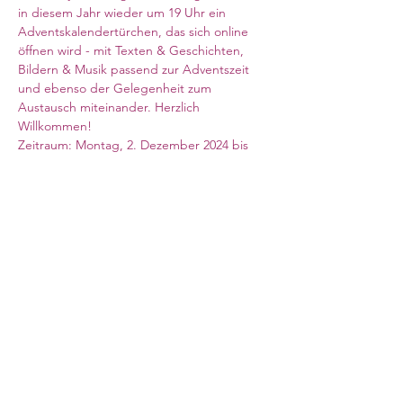
in diesem Jahr wieder um 19 Uhr ein 
Adventskalendertürchen, das sich online 
öffnen wird - mit Texten & Geschichten, 
Bildern & Musik passend zur Adventszeit 
und ebenso der Gelegenheit zum 
Austausch miteinander. Herzlich 
Willkommen! 
Zeitraum: Montag, 2. Dezember 2024 bis 
Montag, 6. Januar 2025 (an manchen Tagen 
findet die Veranstaltung nicht statt!)
Der Zoom-Link findet sich oben oder auf 
der Webseite des Pfarramtsbereiches. 
Meeting ID: 898 6714 1047
Passcode: 155507
Council for German Church Work
10 Sandwich Street
London WC1H 9PL
Registered Charity No. 266600