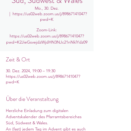
Süd, Südwest & Wales
Mo., 30. Dez.
  |  
https://us02web.zoom.us/j/89867141047?
pwd=K
Zoom-Link:
https://us02web.zoom.us/j/89867141047?
pwd=K2JieGsvejdzWjdHN3NJc21nNklYdz09
Zeit & Ort
30. Dez. 2024, 19:00 – 19:30
https://us02web.zoom.us/j/89867141047?
pwd=K
Über die Veranstaltung
Herzliche Einladung zum digitalen 
Adventskalender des Pfarramtsbereiches 
Süd, Südwest & Wales. 
An (fast) jedem Tag im Advent gibt es auch 